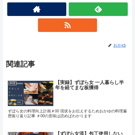
おかゆ
関連記事
【実録】ずぼら女 一人暮らし半
料理
年を経てまな板獲得
ずぼら女の料理向上計画＃00 現状をお伝えするためおかゆの料理遍
歴振り返り記事 ＃00の意味は読めばわかります
【ずぼら女流】包丁使用しない
料理