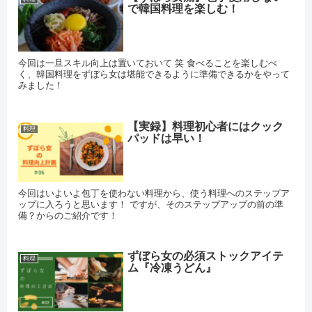
で韓国料理を楽しむ！
今回は一旦スキル向上は置いておいて 笑 食べることを楽しむべ
く、韓国料理をずぼら女は堪能できるように準備できるかをやって
みました！
【実録】料理初心者にはクック
料理
パッドは早い！
今回はいよいよ包丁を使わない料理から、使う料理へのステップア
ップに入ろうと思います！ ですが、そのステップアップの前の準
備？からのご紹介です！
ずぼら女の必須ストックアイテ
料理
ム『冷凍うどん』