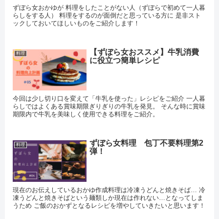
ずぼら女おかゆが 料理をしたことがない人（ずぼらで初めて一人暮
らしをする人） 料理をするのが面倒だと思っている方に 是非スト
ックしておいてほしいものをご紹介します！
【ずぼら女おススメ】牛乳消費
料理
に役立つ簡単レシピ
今回は少し切り口を変えて「牛乳を使った」レシピをご紹介 一人暮
らしではよくある賞味期限ぎりぎりの牛乳を発見。 そんな時に賞味
期限内で牛乳を美味しく使用できる料理をご紹介。
ずぼら女料理 包丁不要料理第2
料理
弾！
現在のお伝えしているおかゆ作成料理は冷凍うどんと焼きそば… 冷
凍うどんと焼きそばという麺類しか現在は作れない…となってしま
うため ご飯のおかずとなるレシピを増やしていきたいと思います！