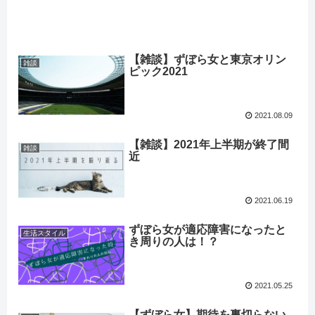
【雑談】ずぼら女と東京オリン
雑談
ピック2021
2021.08.09
【雑談】2021年上半期が終了間
雑談
近
2021.06.19
ずぼら女が適応障害になったと
生活スタイル
き周りの人は！？
2021.05.25
【ずぼら女】期待を裏切らない