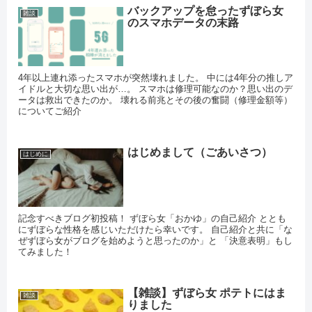
バックアップを怠ったずぼら女
雑談
のスマホデータの末路
4年以上連れ添ったスマホが突然壊れました。 中には4年分の推しア
イドルと大切な思い出が…。 スマホは修理可能なのか？思い出のデ
ータは救出できたのか。 壊れる前兆とその後の奮闘（修理金額等）
についてご紹介
はじめまして（ごあいさつ）
はじめに
記念すべきブログ初投稿！ ずぼら女「おかゆ」の自己紹介 ととも
にずぼらな性格を感じいただけたら幸いです。 自己紹介と共に「な
ぜずぼら女がブログを始めようと思ったのか」と 「決意表明」もし
てみました！
【雑談】ずぼら女 ポテトにはま
雑談
りました