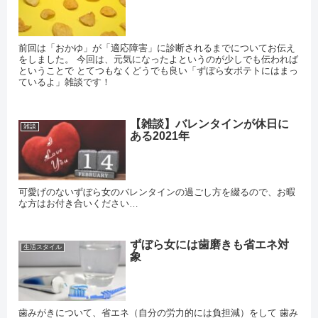
前回は「おかゆ」が「適応障害」に診断されるまでについてお伝え
をしました。 今回は、元気になったよというのが少しでも伝われば
ということで とてつもなくどうでも良い「ずぼら女ポテトにはまっ
ているよ」雑談です！
【雑談】バレンタインが休日に
雑談
ある2021年
可愛げのないずぼら女のバレンタインの過ごし方を綴るので、お暇
な方はお付き合いください…
ずぼら女には歯磨きも省エネ対
生活スタイル
象
歯みがきについて、省エネ（自分の労力的には負担減）をして 歯み